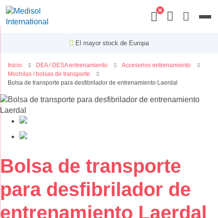
Menu
El mayor stock de Europa
Inicio
DEA / DESA entrenamiento
Accesorios entrenamiento
Mochilas / bolsas de transporte
Bolsa de transporte para desfibrilador de entrenamiento Laerdal
Saltar
al
final
de
la
galería
Saltar
Bolsa de transporte
de
al
imágenes
comienzo
para desfibrilador de
de
la
entrenamiento Laerdal
galería