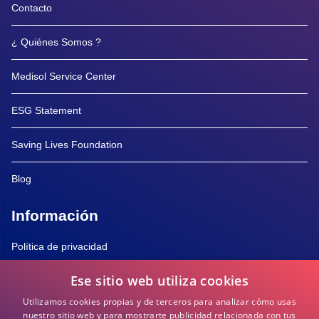
Contacto
¿ Quiénes Somos ?
Medisol Service Center
ESG Statement
Saving Lives Foundation
Blog
Información
Política de privacidad
Ese sitio web utiliza cookies
Política de Cookies
Utilizamos cookies propias y de terceros para analizar cómo usas
Términos y Condiciones
nuestro sitio web y para mostrarte publicidad relacionada con tus