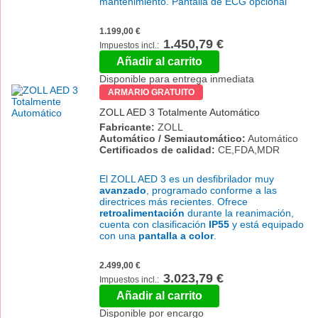
mantenimiento. Pantalla de ECG opcional
1.199,00 €
1.450,79 €
Añadir al carrito
Disponible para entrega inmediata
ARMARIO GRATUITO
ZOLL AED 3 Totalmente Automático
Fabricante:
ZOLL
Automático / Semiautomático:
Automático
Certificados de calidad:
CE,FDA,MDR
El ZOLL AED 3 es un desfibrilador muy
avanzado
, programado conforme a las
directrices más recientes. Ofrece
retroalimentación
durante la reanimación,
cuenta con clasificación
IP55
y está equipado
con una
pantalla a color
.
2.499,00 €
3.023,79 €
Añadir al carrito
Disponible por encargo