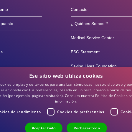
iente
Contacto
supuesto
¿ Quiénes Somos ?
Medisol Service Center
es
ESG Statement
Saving Lives Foundation
Ese sitio web utiliza cookies
rvicio posventa
Blog
cookies propias y de terceros para analizar cómo usas nuestro sitio web y pa
 relacionada con tus preferencias, basada en un perfil creado a partir de tus
10 años
ión (por ejemplo, páginas visitadas).
Consulta nuestra Política de Cookies 
información.
okies de rendimiento
Cookies de preferencias
Cooki
Aceptar todo
Rechazar todo