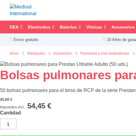
DEA
Electrodos
Baterías
Vitrinas
Accesorios
Envío gratuito
10 Años de gara
Inicio
Maniquíes
Accesorios
Pulmones y vías respiratorias
Saltar
al
Saltar
Bolsas pulmonares para 
final
al
de
comienzo
50 bolsas pulmonares para el torso de RCP de la serie Prestan
la
de
galería
la
45,00 €
de
galería
54,45 €
imágenes
de
Cantidad
imágenes