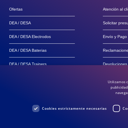
Ofertas
Atención al cl
DEA / DESA
Solicitar pre
DEA / DESA Electrodos
Envío y Pago
DEA / DESA Baterias
Reclamacion
DEA / DESA Trainers
Devoluciones
Maniquíes
Garantía y Se
Utilizamos 
publicidad
Distribuidores
Garantía de 
navegac
Cookies estrictamente necesarias
Co