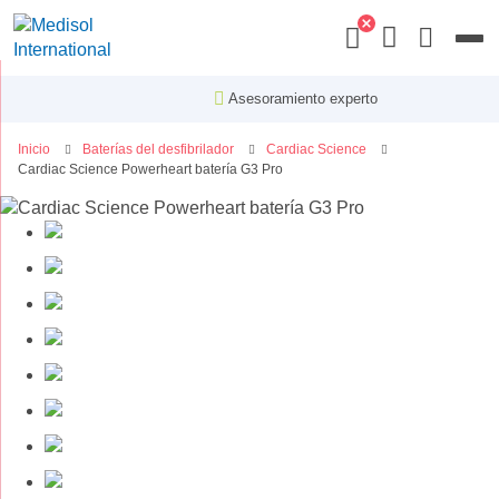
Menu
Asesoramiento experto
Inicio
Baterías del desfibrilador
Cardiac Science
Cardiac Science Powerheart batería G3 Pro
Saltar
al
final
de
la
galería
de
imágenes