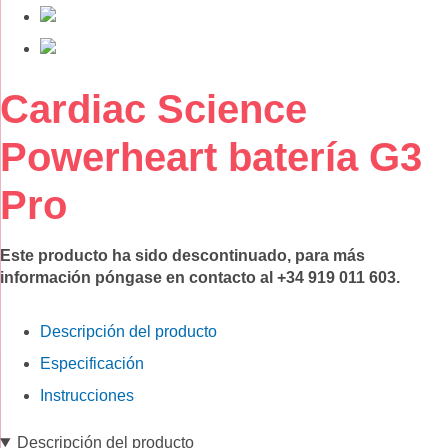
Saltar
Cardiac Science
al
comienzo
Powerheart batería G3
de
la
Pro
galería
de
imágenes
Este producto ha sido descontinuado, para más
información póngase en contacto al +34 919 011 603.
Descripción del producto
Especificación
Instrucciones
Descripción del producto