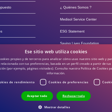
supuesto
¿ Quiénes Somos ?
Medisol Service Center
es
ESG Statement
Saving Lives Foundation
Ese sitio web utiliza cookies
rvicio posventa
Blog
cookies propias y de terceros para analizar cómo usas nuestro sitio web y pa
 relacionada con tus preferencias, basada en un perfil creado a partir de tus
10 años
ión (por ejemplo, páginas visitadas).
Consulta nuestra Política de Cookies 
información.
okies de rendimiento
Cookies de preferencias
Cooki
Aceptar todo
Rechazar todo
Devo
Mostrar detalles