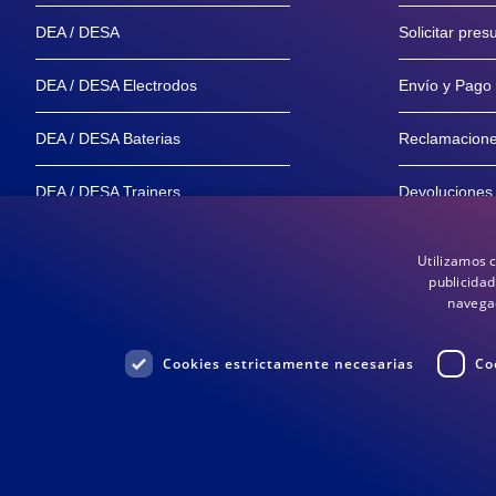
DEA / DESA
Solicitar pre
DEA / DESA Electrodos
Envío y Pago
DEA / DESA Baterias
Reclamacion
DEA / DESA Trainers
Devoluciones
Maniquíes
Garantía y Se
Utilizamos 
publicidad
Distribuidores
Garantía de 
navegac
Cookies estrictamente necesarias
Co
© 2026 Medisol BV