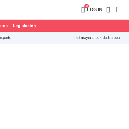
LOG IN
stos
Legislación
experto
El mayor stock de Europa