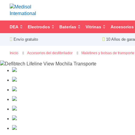
DEA
Electrodos
Baterías
Vitrinas
Accesorios
Envío gratuito
10 Años de gara
Inicio
Accesorios del desfibrilador
Maletines y bolsas de transporte
Saltar
al
final
de
la
galería
de
imágenes