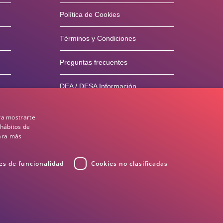
Política de Cookies
Términos y Condiciones
Preguntas frecuentes
DEA / DESA Información
ra mostrarte
 hábitos de
para más
es de funcionalidad
Cookies no clasificadas
luciones
Términos y Condiciones
Privacidad