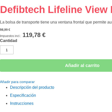
Saltar
Defibtech Lifeline View
al
comienzo
La bolsa de transporte tiene una ventana frontal que permite 
de
la
98,99 €
galería
119,78 €
de
Cantidad
imágenes
Añadir al carrito
Añadir para comparar
Descripción del producto
Especificación
Instrucciones