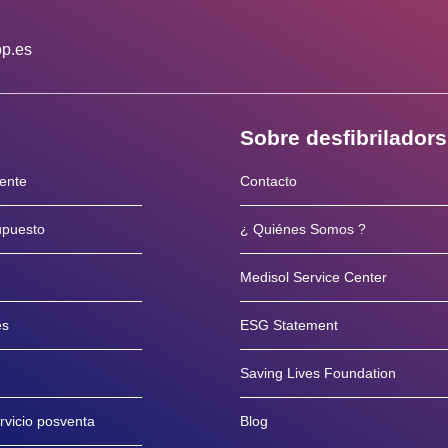
op.es
Sobre desfibrilador
iente
Contacto
supuesto
¿ Quiénes Somos ?
Medisol Service Center
es
ESG Statement
Saving Lives Foundation
rvicio posventa
Blog