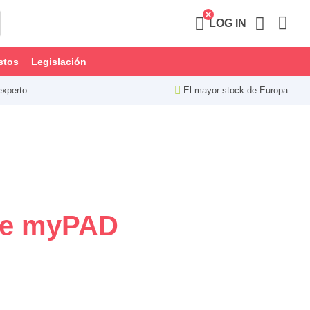
LOG IN
stos
Legislación
experto
El mayor stock de Europa
ave myPAD