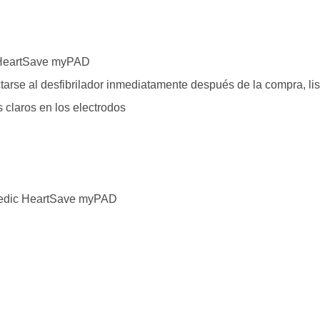
c HeartSave myPAD
tarse al desfibrilador inmediatamente después de la compra, li
s claros en los electrodos
imedic HeartSave myPAD