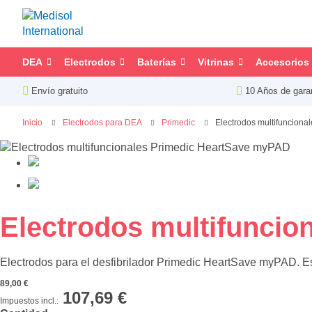
DEA
Electrodos
Baterías
Vitrinas
Accesorios
Envío gratuito
10 Años de gara
Inicio
Electrodos para DEA
Primedic
Electrodos multifuncion
Saltar
al
final
de
la
Saltar
Electrodos multifunci
galería
al
de
comienzo
imágenes
Electrodos para el desfibrilador Primedic HeartSave myPAD. Es
de
la
89,00 €
galería
107,69 €
de