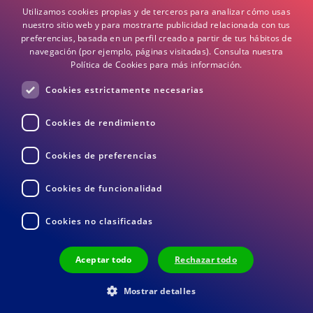
Utilizamos cookies propias y de terceros para analizar cómo usas
Términos y Condiciones
nuestro sitio web y para mostrarte publicidad relacionada con tus
preferencias, basada en un perfil creado a partir de tus hábitos de
navegación (por ejemplo, páginas visitadas).
Consulta nuestra
Preguntas frecuentes
Política de Cookies para más información.
Cookies estrictamente necesarias
DEA / DESA Información
Cookies de rendimiento
Cookies de preferencias
Cookies de funcionalidad
Cookies no clasificadas
Devoluciones
Términos y Condiciones
Privacidad
Aceptar todo
Rechazar todo
© 2026 Medisol BV
Mostrar detalles