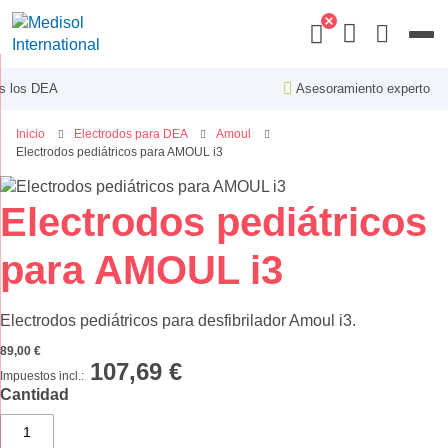
Menu
Asesoramiento experto
Inicio
Electrodos para DEA
Amoul
Electrodos pediátricos para AMOUL i3
Saltar
al
Saltar
Electrodos pediátricos
final
al
de
comienzo
para AMOUL i3
la
de
galería
la
de
galería
Electrodos pediátricos para desfibrilador Amoul i3.
imágenes
de
89,00 €
imágenes
107,69 €
Cantidad