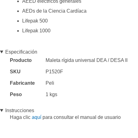
AEED eléctricos generales
AEDs de la Ciencia Cardíaca
Lifepak 500
Lifepak 1000
Especificación
Especificación
Producto
Maleta rígida universal DEA / DESA II
SKU
P1520F
Fabricante
Peli
Peso
1 kgs
Instrucciones
Haga clic
aquí
para consultar el manual de usuario