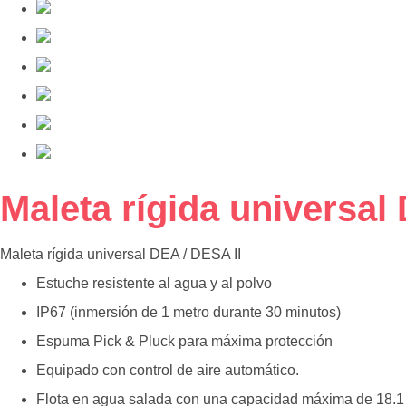
Saltar
Maleta rígida universal
al
comienzo
Maleta rígida universal DEA / DESA II
de
la
Estuche resistente al agua y al polvo
galería
IP67 (inmersión de 1 metro durante 30 minutos)
de
imágenes
Espuma Pick & Pluck para máxima protección
Equipado con control de aire automático.
Flota en agua salada con una capacidad máxima de 18.1