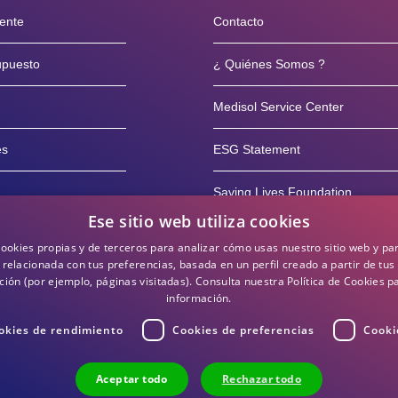
iente
Contacto
supuesto
¿ Quiénes Somos ?
Medisol Service Center
es
ESG Statement
Saving Lives Foundation
Ese sitio web utiliza cookies
rvicio posventa
Blog
cookies propias y de terceros para analizar cómo usas nuestro sitio web y pa
 relacionada con tus preferencias, basada en un perfil creado a partir de tus
10 años
ión (por ejemplo, páginas visitadas).
Consulta nuestra Política de Cookies 
información.
okies de rendimiento
Cookies de preferencias
Cooki
Aceptar todo
Rechazar todo