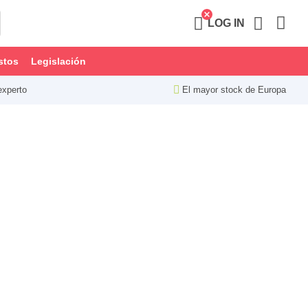
LOG IN
stos
Legislación
experto
El mayor stock de Europa