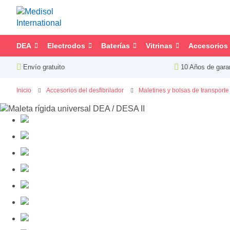
DEA
Electrodos
Baterías
Vitrinas
Accesorios
Envío gratuito
10 Años de gara
Inicio
Accesorios del desfibrilador
Maletines y bolsas de transporte
Saltar
al
final
de
la
galería
de
imágenes