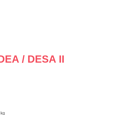
 DEA / DESA II
 kg