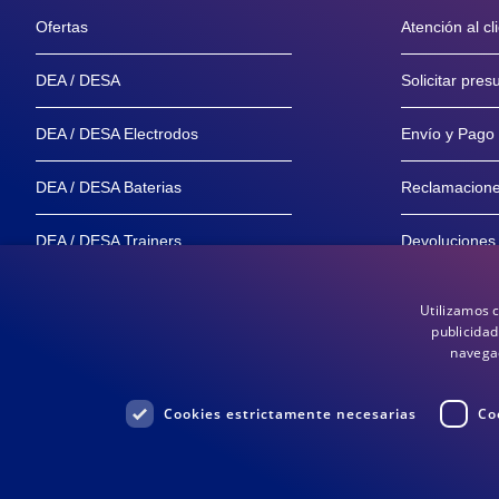
Ofertas
Atención al cl
DEA / DESA
Solicitar pre
DEA / DESA Electrodos
Envío y Pago
DEA / DESA Baterias
Reclamacion
DEA / DESA Trainers
Devoluciones
Maniquíes
Garantía y Se
Utilizamos 
publicidad
Distribuidores
Garantía de 
navegac
Cookies estrictamente necesarias
Co