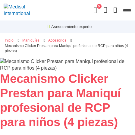
Menu
Asesoramiento experto
Inicio
Maniquíes
Accesorios
Mecanismo Clicker Prestan para Maniquí profesional de RCP para niños (4
piezas)
Saltar
al
final
Saltar
Mecanismo Clicker
de
al
la
comienzo
Prestan para Maniquí
galería
de
de
la
profesional de RCP
imágenes
galería
de
para niños (4 piezas)
imágenes