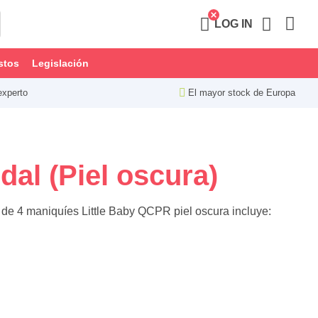
LOG IN
stos
Legislación
experto
El mayor stock de Europa
al (Piel oscura)
de 4 maniquíes Little Baby QCPR piel oscura incluye: