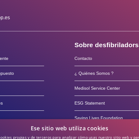
op.es
Sobre desfibrilador
iente
Contacto
supuesto
¿ Quiénes Somos ?
Medisol Service Center
es
ESG Statement
Saving Lives Foundation
Ese sitio web utiliza cookies
rvicio posventa
Blog
cookies propias y de terceros para analizar cómo usas nuestro sitio web y pa