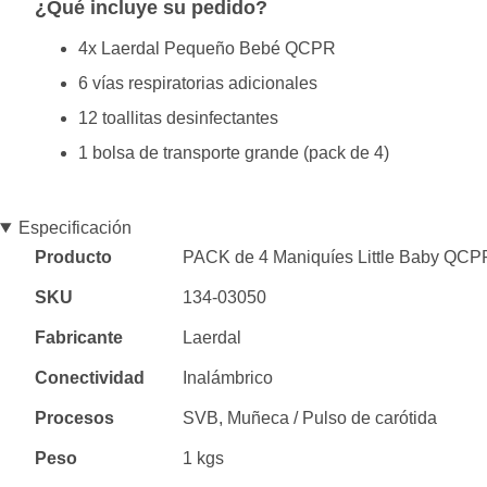
¿Qué incluye su pedido?
4x Laerdal Pequeño Bebé QCPR
6 vías respiratorias adicionales
12 toallitas desinfectantes
1 bolsa de transporte grande (pack de 4)
Especificación
Especificación
Producto
PACK de 4 Maniquíes Little Baby QCPR 
SKU
134-03050
Fabricante
Laerdal
Conectividad
Inalámbrico
Procesos
SVB, Muñeca / Pulso de carótida
Peso
1 kgs