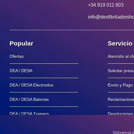
+34 919 011 603
info@desfibriladorsh
Popular
Servicio
Ofertas
Atención al cl
DEA / DESA
Solicitar pre
DEA / DESA Electrodos
Envío y Pago
DEA / DESA Baterias
Reclamacion
DEA / DESA Trainers
Devoluciones
Maniquíes
Garantía y Se
Utilizamos 