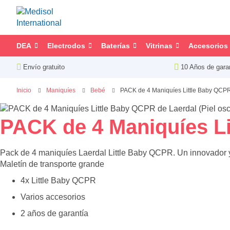
DEA
Electrodos
Baterías
Vitrinas
Accesorios
Envío gratuito
10 Años de gara
Inicio
Maniquíes
Bebé
PACK de 4 Maniquíes Little Baby QCPR 
Saltar
al
Saltar
PACK de 4 Maniquíes Li
final
al
de
comienzo
Pack de 4 maniquíes Laerdal Little Baby QCPR. Un innovador y
la
de
Maletín de transporte grande
galería
la
de
galería
4x Little Baby QCPR
imágenes
de
Varios accesorios
imágenes
2 años de garantía