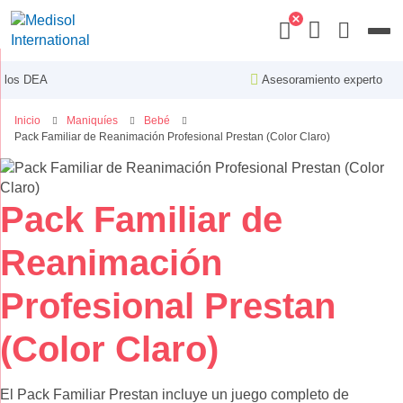
Menu
Asesoramiento experto
Inicio
Maniquíes
Bebé
Pack Familiar de Reanimación Profesional Prestan (Color Claro)
Saltar
al
final
Saltar
Pack Familiar de
de
al
la
comienzo
Reanimación
galería
de
de
la
Profesional Prestan
imágenes
galería
de
(Color Claro)
imágenes
El Pack Familiar Prestan incluye un juego completo de