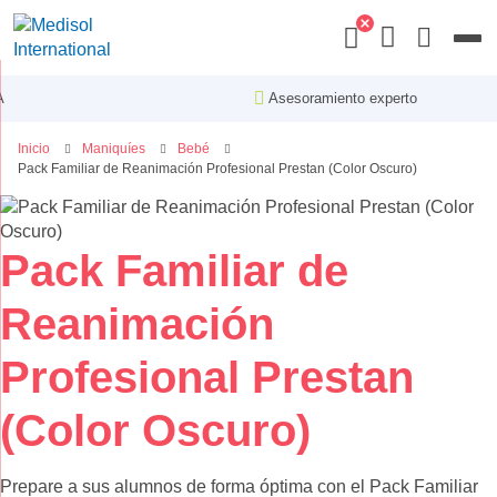
Menu
Asesoramiento experto
Inicio
Maniquíes
Bebé
Pack Familiar de Reanimación Profesional Prestan (Color Oscuro)
Saltar
al
final
Saltar
Pack Familiar de
de
al
la
comienzo
Reanimación
galería
de
de
la
Profesional Prestan
imágenes
galería
de
(Color Oscuro)
imágenes
Prepare a sus alumnos de forma óptima con el Pack Familiar