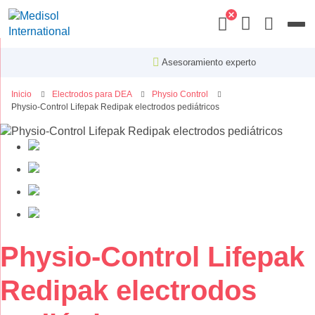
Menu
Asesoramiento experto
Inicio
Electrodos para DEA
Physio Control
Physio-Control Lifepak Redipak electrodos pediátricos
Saltar
al
final
de
la
galería
de
imágenes
Saltar
Physio-Control Lifepak
al
comienzo
Redipak electrodos
de
la