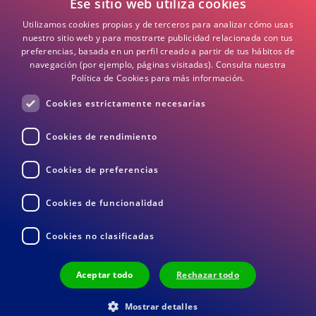
Ese sitio web utiliza cookies
Política de Cookies
Utilizamos cookies propias y de terceros para analizar cómo usas
Términos y Condiciones
nuestro sitio web y para mostrarte publicidad relacionada con tus
preferencias, basada en un perfil creado a partir de tus hábitos de
navegación (por ejemplo, páginas visitadas).
Consulta nuestra
Preguntas frecuentes
Política de Cookies para más información.
Cookies estrictamente necesarias
DEA / DESA Información
Cookies de rendimiento
Cookies de preferencias
Cookies de funcionalidad
Cookies no clasificadas
Devoluciones
Términos y Condiciones
Privacidad
Aceptar todo
Rechazar todo
© 2026 Medisol BV
Mostrar detalles