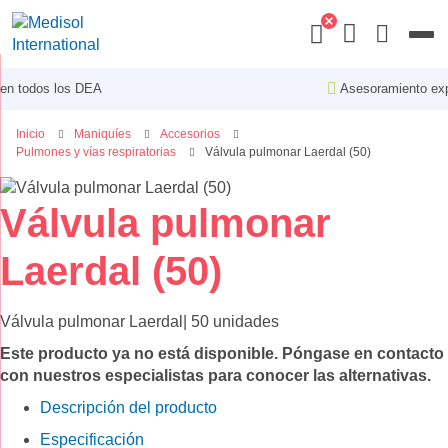
Menu
A
Asesoramiento experto
Inicio
Maniquíes
Accesorios
Pulmones y vías respiratorias
Válvula pulmonar Laerdal (50)
Saltar
al
Saltar
Válvula pulmonar
final
al
de
comienzo
Laerdal (50)
la
de
galería
la
de
galería
Válvula pulmonar Laerdal| 50 unidades
imágenes
de
Este producto ya no está disponible. Póngase en contacto
imágenes
con nuestros especialistas para conocer las alternativas.
Descripción del producto
Especificación