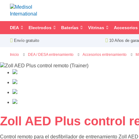
DEA
Electrodos
Baterías
Vitrinas
Accesorios
Envío gratuito
10 Años de gara
Inicio
DEA / DESA entrenamiento
Accesorios entrenamiento
M
Saltar
al
final
de
la
galería
de
imágenes
Saltar
Zoll AED Plus control r
al
comienzo
Control remoto para el desfibrilador de entrenamiento Zoll AED 
de