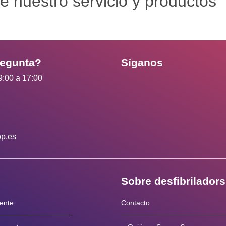
e nuestro servicio y productos
regunta?
Síganos
9:00 a 17:00
op.es
Sobre desfibrilador
iente
Contacto