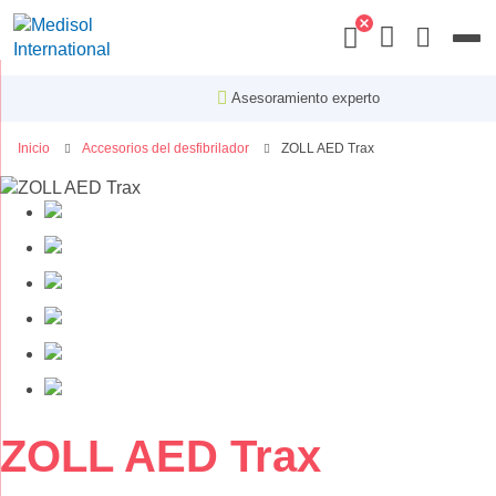
Menu
Asesoramiento experto
Inicio
Accesorios del desfibrilador
ZOLL AED Trax
Saltar
al
final
de
la
galería
de
imágenes
Saltar
ZOLL AED Trax
al
comienzo