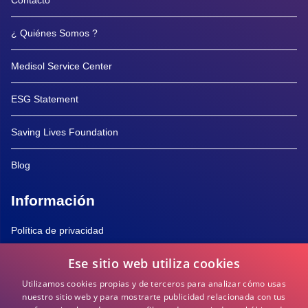
Contacto
¿ Quiénes Somos ?
Medisol Service Center
ESG Statement
Saving Lives Foundation
Blog
Información
Política de privacidad
Ese sitio web utiliza cookies
Política de Cookies
Utilizamos cookies propias y de terceros para analizar cómo usas
Términos y Condiciones
nuestro sitio web y para mostrarte publicidad relacionada con tus