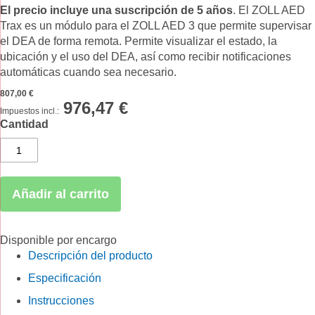
El precio incluye una suscripción de 5 años
. El ZOLL AED
de
Trax es un módulo para el ZOLL AED 3 que permite supervisar
la
el DEA de forma remota. Permite visualizar el estado, la
galería
ubicación y el uso del DEA, así como recibir notificaciones
de
automáticas cuando sea necesario.
imágenes
807,00 €
976,47 €
Cantidad
Añadir al carrito
Disponible por encargo
Descripción del producto
Especificación
Instrucciones