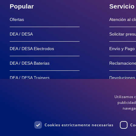
Popular
Servicio
Ofertas
Atención al cl
DEA / DESA
Solicitar pre
DEA / DESA Electrodos
Envío y Pago
DEA / DESA Baterias
Reclamacion
DEA / DESA Trainers
Devoluciones
Maniquíes
Garantía y Se
Utilizamos 
publicidad
Distribuidores
Garantía de 
navegac
Cookies estrictamente necesarias
Co