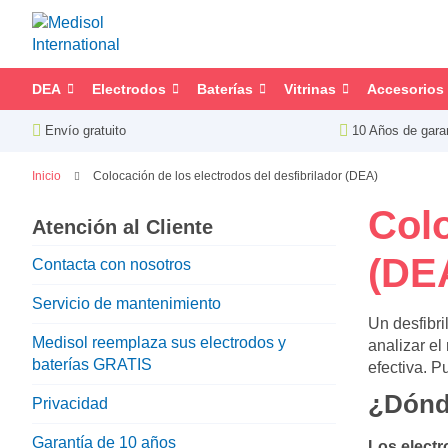
DEA
Electrodos
Baterías
Vitrinas
Accesorios
Envío gratuito
10 Años de gara
Inicio
Colocación de los electrodos del desfibrilador (DEA)
Colo
Atención al Cliente
(DE
Contacta con nosotros
Servicio de mantenimiento
Un desfibri
Medisol reemplaza sus electrodos y
analizar el
baterías GRATIS
efectiva. 
¿Dónde
Privacidad
Garantía de 10 años
Los electr