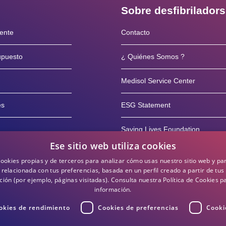
Sobre desfibrilador
iente
Contacto
supuesto
¿ Quiénes Somos ?
Medisol Service Center
es
ESG Statement
Saving Lives Foundation
Ese sitio web utiliza cookies
rvicio posventa
Blog
cookies propias y de terceros para analizar cómo usas nuestro sitio web y pa
 relacionada con tus preferencias, basada en un perfil creado a partir de tus
10 años
ión (por ejemplo, páginas visitadas).
Consulta nuestra Política de Cookies 
información.
okies de rendimiento
Cookies de preferencias
Cooki