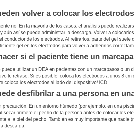
eden volver a colocar los electrodo
ente no. En la mayoría de los casos, el análisis puede realizar
y aún así se puede administrar la descarga. Volver a colocarl
el conductor de los electrodos. Al retirarlos, parte del gel suel
iciente gel en los electrodos para volver a adherirlos correctam
acer si el paciente tiene un marcap
 puede utilizar un DEA en pacientes con un marcapasos o un de
tivo te retrase. Si es posible, coloca los electrodos a unos 8 c
 coloca los electrodos al lado del dispositivo/ ICD.
ede desfibrilar a una persona en un
on precaución. En un entorno húmedo (por ejemplo, en una pisci
 secar primero el pecho de la persona antes de colocar los ele
te a la piel del pecho. También es muy importante que nadie (ni
la descarga.