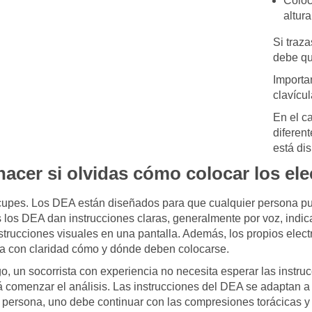
Coloc
altura
Si traz
debe qu
Importa
clavícul
En el c
diferen
está di
acer si olvidas cómo colocar los el
upes. Los DEA están diseñados para que cualquier persona pueda
os los DEA dan instrucciones claras, generalmente por voz, in
strucciones visuales en una pantalla. Además, los propios elec
a con claridad cómo y dónde deben colocarse.
, un socorrista con experiencia no necesita esperar las instru
 comenzar el análisis. Las instrucciones del DEA se adaptan a 
a persona, uno debe continuar con las compresiones torácicas y l