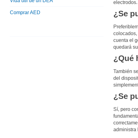
Vida útil de un DEA
electrodos.
¿Se pu
Comprar AED
Preferiblem
colocados, 
cuenta el g
quedará suf
¿Qué h
También se
del disposi
simplemente
¿Se pu
Sí, pero c
fundamental
correctamen
administra 