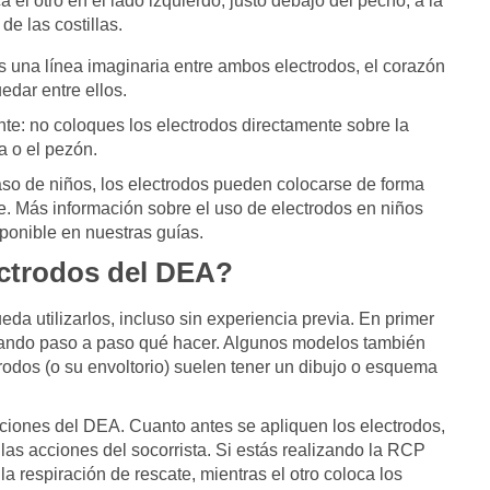
a el otro en el lado izquierdo, justo debajo del pecho, a la
 de las costillas.
as una línea imaginaria entre ambos electrodos, el corazón
edar entre ellos.
nte: no coloques los electrodos directamente sobre la
a o el pezón.
aso de niños, los electrodos pueden colocarse de forma
te. Más información sobre el uso de electrodos en niños
sponible en nuestras guías.
ectrodos del DEA?
 utilizarlos, incluso sin experiencia previa. En primer
dicando paso a paso qué hacer. Algunos modelos también
trodos (o su envoltorio) suelen tener un dibujo o esquema
cciones del DEA. Cuanto antes se apliquen los electrodos,
las acciones del socorrista. Si estás realizando la RCP
a respiración de rescate, mientras el otro coloca los