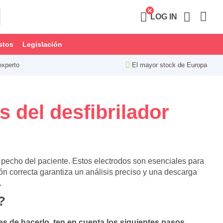
LOG IN
stos
Legislación
experto
El mayor stock de Europa
s del desfibrilador
 pecho del paciente. Estos electrodos son esenciales para
ión correcta garantiza un análisis preciso y una descarga
.
?
s de hacerlo, ten en cuenta los siguientes pasos